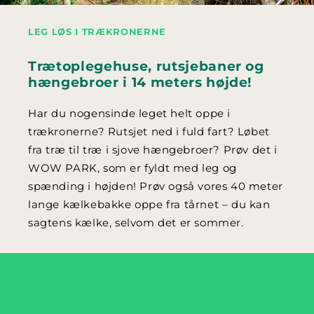
LEG LØS I TRÆKRONERNE
Trætoplegehuse, rutsjebaner og
hængebroer i 14 meters højde!
Har du nogensinde leget helt oppe i
trækronerne? Rutsjet ned i fuld fart? Løbet
fra træ til træ i sjove hængebroer? Prøv det i
WOW PARK, som er fyldt med leg og
spænding i højden! Prøv også vores 40 meter
lange kælkebakke oppe fra tårnet – du kan
sagtens kælke, selvom det er sommer.