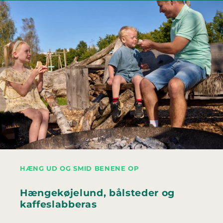
HÆNG UD OG SMID BENENE OP
Hængekøjelund, bålsteder og
kaffeslabberas