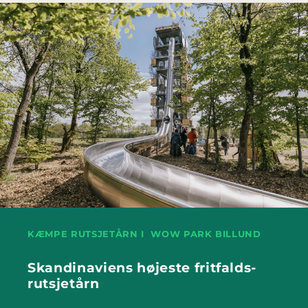
KÆMPE RUTSJETÅRN I WOW PARK BILLUND
Skandinaviens højeste fritfalds-
rutsjetårn