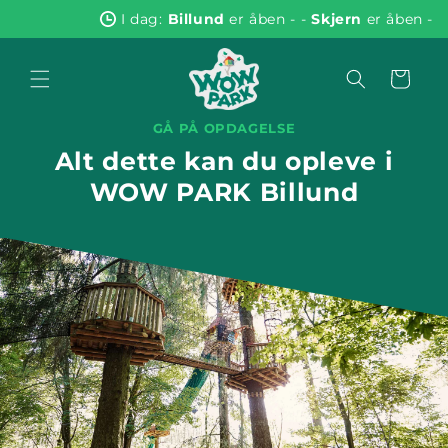
Gå til
I dag:
Billund
er åben
-
-
Skjern
er åben
-
indhold
Indkøbskurv
GÅ PÅ OPDAGELSE
Alt dette kan du opleve i
WOW PARK Billund