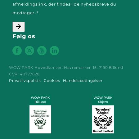
afmeldingslink, der findes i de nyhedsbreve du
modtager. *
Følg os
Facebook
Instagram
YouTube
WOW PARK Hovedkontor: Havremarken 15, 7190 Billund
CVR: 40777628
Privatlivspolitik
Cookies
Handelsbetingelser