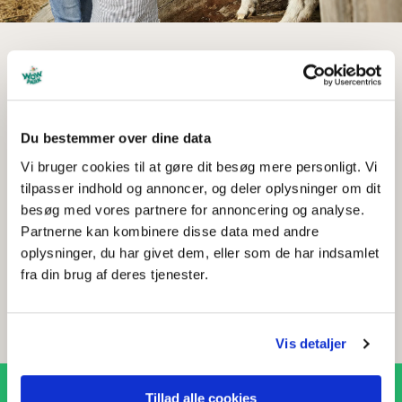
TRYG LEG FOR DE YNGSTE
Søde klappegeder og
legeområde for de små
Du bestemmer over dine data
Læg vejen forbi de søde klappegeder og hils
Vi bruger cookies til at gøre dit besøg mere personligt. Vi
på gamle Villy, frække Frida og lille Mads.
tilpasser indhold og annoncer, og deler oplysninger om dit
Gederne er tamme, og de er vilde med at få
besøg med vores partnere for annoncering og analyse.
lidt græs serveret fra din hånd! Eller slå jer
Partnerne kan kombinere disse data med andre
oplysninger, du har givet dem, eller som de har indsamlet
ned på et tæppe i græsset ved vores
fra din brug af deres tjenester.
legeområde, hvor de mindste kan lege i
finurlige legehuse og sjove kravlebaner –
trygt og sikkert.
Vis detaljer
Tillad alle cookies